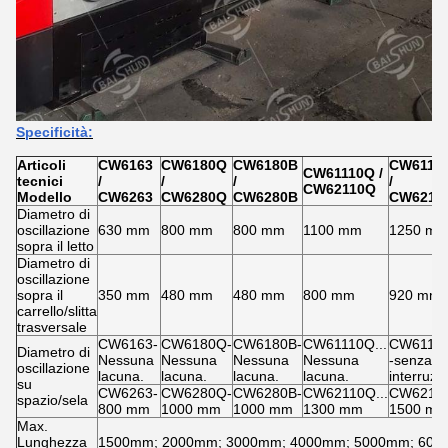
Specificità:
Articoli
CW6163
CW6180Q
CW6180B
CW6112
CW61110Q
/
tecnici
/
/
/
/
CW62110Q
Modello
CW6263
CW6280Q
CW6280B
CW6212
Diametro di
oscillazione
630 mm
800 mm
800 mm
1100 mm
1250 m
sopra il letto
Diametro di
oscillazione
sopra il
350 mm
480 mm
480 mm
800 mm
920 mm
carrello/slitta
trasversale
CW6163-
CW6180Q-
CW6180B-
CW61110Q...
CW6112
Diametro di
Nessuna
Nessuna
Nessuna
Nessuna
-senza
oscillazione
lacuna.
lacuna.
lacuna.
lacuna.
interruzi
su
CW6263-
CW6280Q-
CW6280B-
CW62110Q...
CW6212
spazio/sela
800 mm
1000 mm
1000 mm
1300 mm
1500 m
Max.
Lunghezza
1500mm; 2000mm; 3000mm; 4000mm; 5000mm; 600