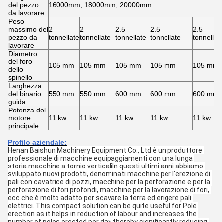
del pezzo
16000mm; 18000mm; 20000mm
da lavorare
Peso
massimo del
2
2
2.5
2.5
2.5
pezzo da
tonnellate
tonnellate
tonnellate
tonnellate
tonnellat
lavorare
Diametro
del foro
105 mm
105 mm
105 mm
105 mm
105 mm
dello
spinello
Larghezza
del binario
550 mm
550 mm
600 mm
600 mm
600 mm
guida
Potenza del
motore
11 kw
11 kw
11 kw
11 kw
11 kw
principale
Profilo aziendale:
Henan Baishun Machinery Equipment Co., Ltd è un produttore 
professionale di macchine equipaggiamenti con una lunga 
storia.macchine a tornio verticaliIn questi ultimi anni abbiamo 
sviluppato nuovi prodotti, denominati macchine per l'erezione di 
pali con cavatrice di pozzi, macchine per la perforazione e per la 
perforazione di fori profondi, macchine per la lavorazione di fori, 
ecc.che è molto adatto per scavare la terra ed erigere pali 
elettrici. This compact solution can be quite useful for Pole 
erection as it helps in reduction of labour and increases the 
number of poles erected per day thereby significantly reducing 