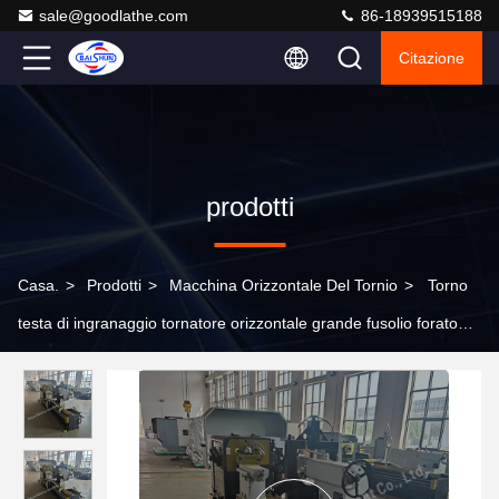
sale@goodlathe.com
86-18939515188
Citazione
prodotti
Casa.
>
Prodotti
>
Macchina Orizzontale Del Tornio
>
Torno
testa di ingranaggio tornatore orizzontale grande fusolio forato
pesante