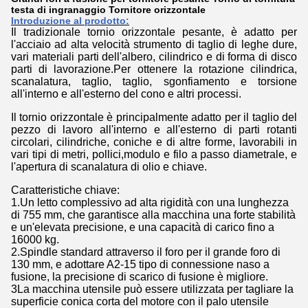
testa di ingranaggio Tornitore orizzontale
Introduzione al prodotto:
Il tradizionale tornio orizzontale pesante, è adatto per
l'acciaio ad alta velocità strumento di taglio di leghe dure,
vari materiali parti dell'albero, cilindrico e di forma di disco
parti di lavorazione.Per ottenere la rotazione cilindrica,
scanalatura, taglio, taglio, sgonfiamento e torsione
all'interno e all'esterno del cono e altri processi.
Il tornio orizzontale è principalmente adatto per il taglio del
pezzo di lavoro all'interno e all'esterno di parti rotanti
circolari, cilindriche, coniche e di altre forme, lavorabili in
vari tipi di metri, pollici,modulo e filo a passo diametrale, e
l'apertura di scanalatura di olio e chiave.
Caratteristiche chiave:
1.Un letto complessivo ad alta rigidità con una lunghezza
di 755 mm, che garantisce alla macchina una forte stabilità
e un'elevata precisione, e una capacità di carico fino a
16000 kg.
2.Spindle standard attraverso il foro per il grande foro di
130 mm, e adottare A2-15 tipo di connessione naso a
fusione, la precisione di scarico di fusione è migliore.
3La macchina utensile può essere utilizzata per tagliare la
superficie conica corta del motore con il palo utensile