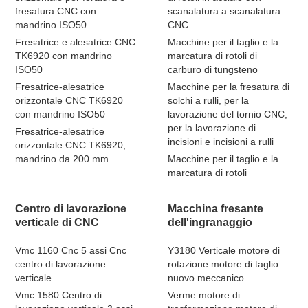
fresatura CNC con
scanalatura a scanalatura
mandrino ISO50
CNC
Fresatrice e alesatrice CNC
Macchine per il taglio e la
TK6920 con mandrino
marcatura di rotoli di
ISO50
carburo di tungsteno
Fresatrice-alesatrice
Macchine per la fresatura di
orizzontale CNC TK6920
solchi a rulli, per la
con mandrino ISO50
lavorazione del tornio CNC,
per la lavorazione di
Fresatrice-alesatrice
incisioni e incisioni a rulli
orizzontale CNC TK6920,
mandrino da 200 mm
Macchine per il taglio e la
marcatura di rotoli
Centro di lavorazione
Macchina fresante
verticale di CNC
dell'ingranaggio
Vmc 1160 Cnc 5 assi Cnc
Y3180 Verticale motore di
centro di lavorazione
rotazione motore di taglio
verticale
nuovo meccanico
Vmc 1580 Centro di
Verme motore di