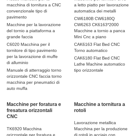
macchina di tornitura a CNC
a letto piatto per lavorazione
convenzionale tipo di
automatica dei metalli
pavimento
CW6180B CW6180Q
Macchine per la lavorazione
CW6263 CK6163*2000
del tornio a piattaforma a
Macchine a tornio a panca
grande faccia
Mini Cnc a piano
C6020 Macchina per il
CAK6163 Flat Bed CNC
tornitore di tipo pavimento
Torno automatico
per la lavorazione di muffe
CAK6180 Flat Bed CNC
di alluminio
Lathe Machine automatico
Manuale di atterraggio torno
tipo orizzontale
orizzontale CNC faccia torno
macchina per pneumatici di
auto muffa
Macchine per foratura e
Macchine a tornitura a
fresatura orizzontali
rotoli
CNC
Lavorazione metallica
TK6920 Macchina
Macchina per la produzione
orizzontale per foratura e
di rotoli in acciaio con