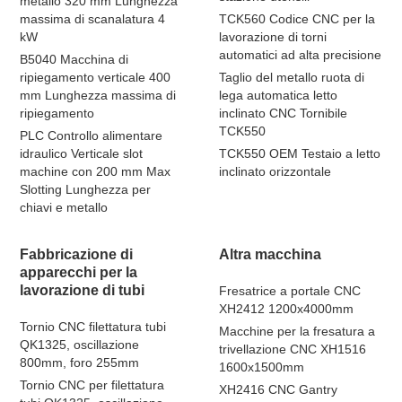
metallo 320 mm Lunghezza
massima di scanalatura 4
TCK560 Codice CNC per la
kW
lavorazione di torni
automatici ad alta precisione
B5040 Macchina di
ripiegamento verticale 400
Taglio del metallo ruota di
mm Lunghezza massima di
lega automatica letto
ripiegamento
inclinato CNC Tornibile
TCK550
PLC Controllo alimentare
idraulico Verticale slot
TCK550 OEM Testaio a letto
machine con 200 mm Max
inclinato orizzontale
Slotting Lunghezza per
chiavi e metallo
Fabbricazione di
Altra macchina
apparecchi per la
lavorazione di tubi
Fresatrice a portale CNC
XH2412 1200x4000mm
Tornio CNC filettatura tubi
Macchine per la fresatura a
QK1325, oscillazione
trivellazione CNC XH1516
800mm, foro 255mm
1600x1500mm
Tornio CNC per filettatura
XH2416 CNC Gantry