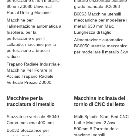
perforazione di fori metallici
metallo orizzontale pesante
80mm Z3080 Universal
grado manuale BC6063
Radial Drilling Machine
B6063 Macchine utensili
Macchine per
meccaniche per modellare i
l'alimentazione automatica a
metalli 630 mm Max.
fusoliera, per la
Lunghezza di taglio
perforazione e per il
Alimentazione automatica
collaudo, macchine per la
BC6050 utensile meccanico
perforazione a braccio
per modellare il metallo 3kw
radiale
Trapano Radiale Industriale
Macchina Per Forare In
Acciaio Trapano Radiale
Verticale Prezzo Z3080
Macchine per la
Macchina inclinata del
tracciatura di metallo
tornio di CNC del letto
Stozzatrice verticale B5040
Multi Spindle Slant Bed CNC
Corsa massima 400 mm
Lathe Machine 2 Asse
500mm 8 Torretta della
B5032 Stozzatrice per
stazione utensili