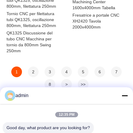
tubi QK1325, oscillazione
Machining Center
800mm, filettatura 250mm
1600x4000mm Tabella
Tornio CNC per filettatura
Fresatrice a portale CNC
tubi QK1325, oscillazione
XH2420 Tavola
800mm, filettatura 250mm
2000x4000mm
QK1325 Discussione del
tubo CNC Macchina per
tornio da 800mm Swing
250mm
1
2
3
4
5
6
7
8
>
>>
admin
12:35 PM
Good day, what product are you looking for?