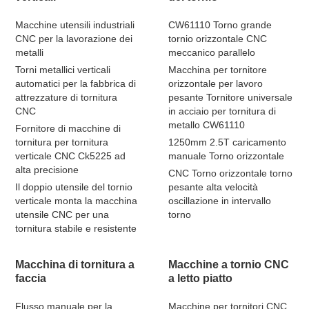
Macchine utensili industriali
CW61110 Torno grande
CNC per la lavorazione dei
tornio orizzontale CNC
metalli
meccanico parallelo
Torni metallici verticali
Macchina per tornitore
automatici per la fabbrica di
orizzontale per lavoro
attrezzature di tornitura
pesante Tornitore universale
CNC
in acciaio per tornitura di
metallo CW61110
Fornitore di macchine di
tornitura per tornitura
1250mm 2.5T caricamento
verticale CNC Ck5225 ad
manuale Torno orizzontale
alta precisione
CNC Torno orizzontale torno
Il doppio utensile del tornio
pesante alta velocità
verticale monta la macchina
oscillazione in intervallo
utensile CNC per una
torno
tornitura stabile e resistente
Macchina di tornitura a
Macchine a tornio CNC
faccia
a letto piatto
Flusso manuale per la
Macchine per tornitori CNC