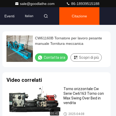
sale@goodlathe.com
86-18939515188
Eventi
Citazione
Italian
CW61160B Tornatore per lavoro pesante
manuale Tornitura meccanica
Contatta ora
Scopri di più
Video correlati
Torno orizzontale Cw
Serie Cw6163 Torno con
Max Swing Over Bed in
vendita
Macchina orizzontale del torni
00:42
2025-04-08