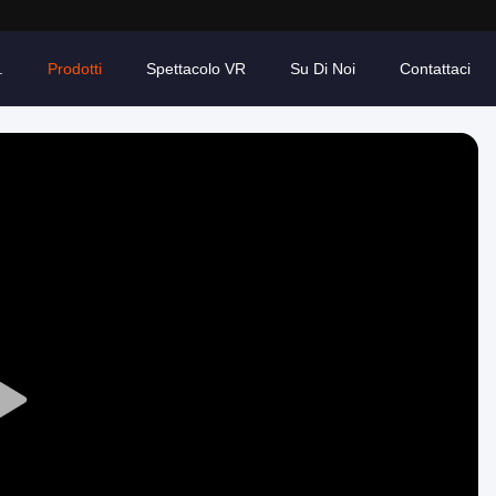
.
Prodotti
Spettacolo VR
Su Di Noi
Contattaci
Play
Video