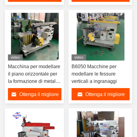
prezzo
prezzo
video
video
Macchina per modellare
B6050 Macchine per
il piano orizzontale per
modellare le fessure
la formazione di metalli
verticali a ingranaggi
BC6035
Ottenga il migliore
Ottenga il migliore
prezzo
prezzo