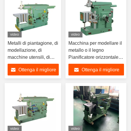
video
video
Metalli di piantagione, di
Macchina per modellare il
modellazione, di
metallo o il legno
macchine utensili, di
Pianificatore orizzontale di
metallo meccanico
forma del metallo
Ottenga il migliore
Ottenga il migliore
BC6050
BC60100
prezzo
prezzo
video
video