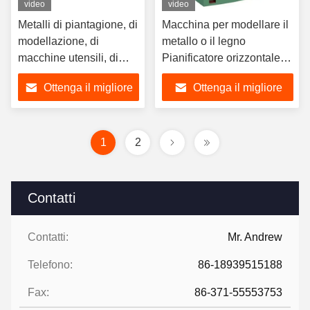
video
video
Metalli di piantagione, di
Macchina per modellare il
modellazione, di
metallo o il legno
macchine utensili, di
Pianificatore orizzontale di
metallo meccanico
forma del metallo
Ottenga il migliore
Ottenga il migliore
BC6050
BC60100
prezzo
prezzo
1
2
Contatti
Contatti:
Mr. Andrew
Telefono:
86-18939515188
Fax:
86-371-55553753