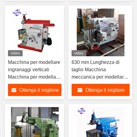
prezzo
prezzo
video
video
Macchina per modellare
630 mm Lunghezza di
ingranaggi verticali
taglio Macchina
Macchina per modellare
meccanica per modellare i
metallo B6050 Alta
metalli
Ottenga il migliore
Ottenga il migliore
precisione
prezzo
prezzo