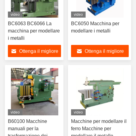
video
video
BC6063 BC6066 La
BC6050 Macchina per
macchina per modellare
modellare i metalli
i metalli
Ottenga il migliore
Ottenga il migliore
prezzo
prezzo
video
video
B60100 Macchine
Macchine per modellare il
manuali per la
ferro Macchine per
trasformazione dei
modellare il metallo