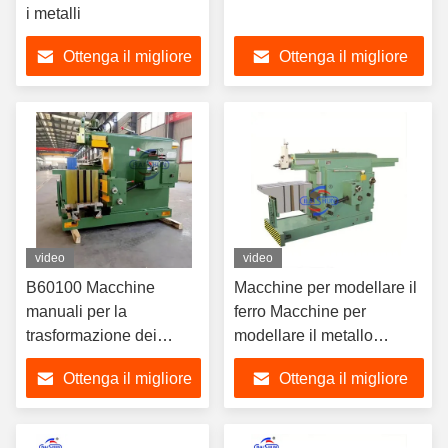
i metalli
Ottenga il migliore
Ottenga il migliore
prezzo
prezzo
video
video
B60100 Macchine
Macchine per modellare il
manuali per la
ferro Macchine per
trasformazione dei
modellare il metallo
metalli
orizzontale di piccole
Ottenga il migliore
Ottenga il migliore
dimensioni BC6050
prezzo
prezzo