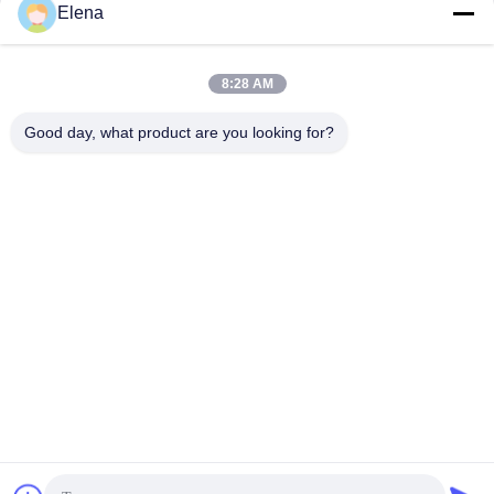
Elena
Invii
8:28 AM
Good day, what product are you looking for?
Henan Baishun Machinery Equipment Co.,
Ltd.
sale@goodlathe.com
86-18939515188
- No, no, no, no.65, Tianming Road, distretto di Jinshui,
città di Zhengzhou, provincia di Henan, Cina
Buona qualità della Cina Macchine a tornio verticali
Fornitore. © di Copyright 2023-2026 lathemach.com . Tutti i