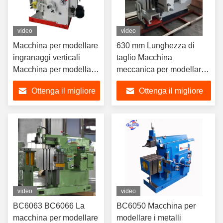
video
video
Macchina per modellare
630 mm Lunghezza di
ingranaggi verticali
taglio Macchina
Macchina per modellare
meccanica per modellare i
metallo B6050 Alta
metalli
Ottenga il migliore
Ottenga il migliore
precisione
prezzo
prezzo
video
video
BC6063 BC6066 La
BC6050 Macchina per
macchina per modellare
modellare i metalli