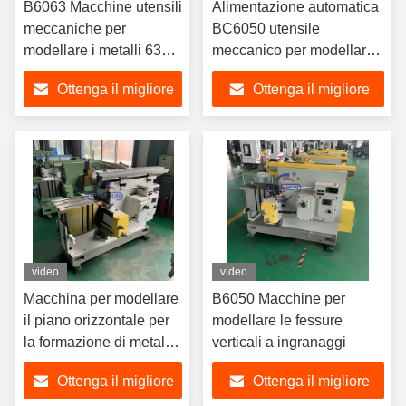
B6063 Macchine utensili
Alimentazione automatica
meccaniche per
BC6050 utensile
modellare i metalli 630
meccanico per modellare
mm Max. Lunghezza di
il metallo 3kw
Ottenga il migliore
Ottenga il migliore
taglio
prezzo
prezzo
video
video
Macchina per modellare
B6050 Macchine per
il piano orizzontale per
modellare le fessure
la formazione di metalli
verticali a ingranaggi
BC6035
Ottenga il migliore
Ottenga il migliore