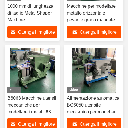
1000 mm di lunghezza
Macchine per modellare
di taglio Metal Shaper
metallo orizzontale
Machine
pesante grado manuale
BC6063
Ottenga il migliore
Ottenga il migliore
prezzo
prezzo
video
video
B6063 Macchine utensili
Alimentazione automatica
meccaniche per
BC6050 utensile
modellare i metalli 630
meccanico per modellare
mm Max. Lunghezza di
il metallo 3kw
Ottenga il migliore
Ottenga il migliore
taglio