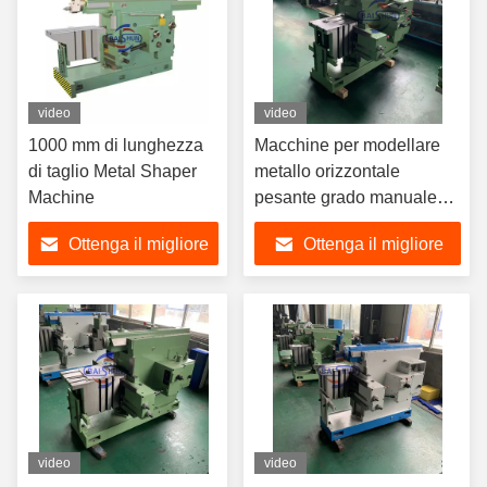
video
video
1000 mm di lunghezza
Macchine per modellare
di taglio Metal Shaper
metallo orizzontale
Machine
pesante grado manuale
BC6063
Ottenga il migliore
Ottenga il migliore
prezzo
prezzo
video
video