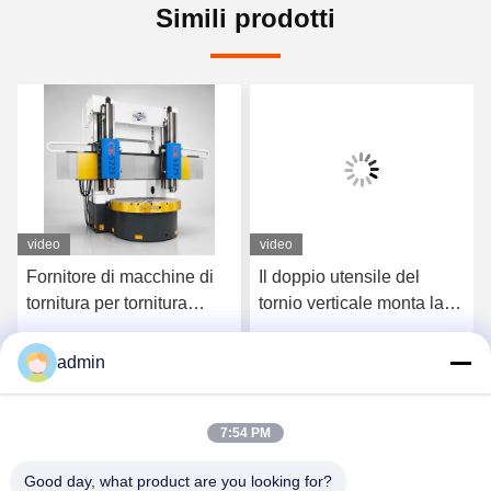
Simili prodotti
video
video
Fornitore di macchine di
Il doppio utensile del
tornitura per tornitura
tornio verticale monta la
verticale CNC Ck5225 ad
macchina utensile CNC
alta precisione
per una tornitura stabile e
admin
o
Ottenga il migliore prezzo
Ottenga il migliore prezzo
resistente
7:54 PM
Good day, what product are you looking for?