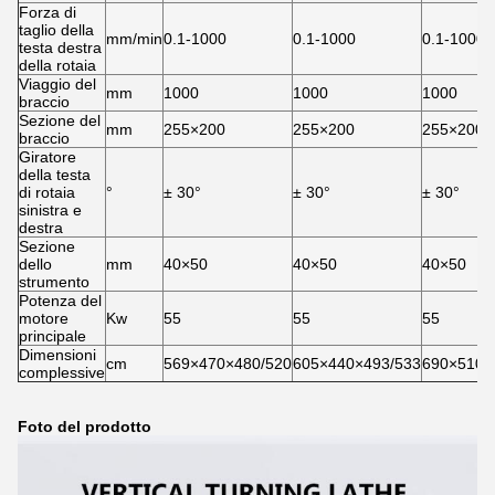
Forza di
taglio della
mm/min
0.1-1000
0.1-1000
0.1-1000
testa destra
della rotaia
Viaggio del
mm
1000
1000
1000
braccio
Sezione del
mm
255×200
255×200
255×200
braccio
Giratore
della testa
di rotaia
°
± 30°
± 30°
± 30°
sinistra e
destra
Sezione
dello
mm
40×50
40×50
40×50
strumento
Potenza del
motore
Kw
55
55
55
principale
Dimensioni
cm
569×470×480/520
605×440×493/533
690×510×
complessive
Foto del prodotto