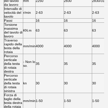
del tavolo
mm
2250
2830
2830/315
da lavoro
Intervallo di
velocità del
r/min
2-63
2-63
2-63
tavolo
Passi
16
16
16
Torsione
massima
KN.m
63
63
63
del tavolo di
lavoro
Traverso
rapido della
mm/min
4000
4000
4000
testa della
rotaia
Percorso
verticale
- Non lo
della testa
35
35
35
so.
di rotaia
destra
Percorso
verticale
della testa
kn
30
30
30
di rotaia
sinistra
Forza di
taglio della
mm/min
1-50
1-50
1-50
testa destra
della rotaia