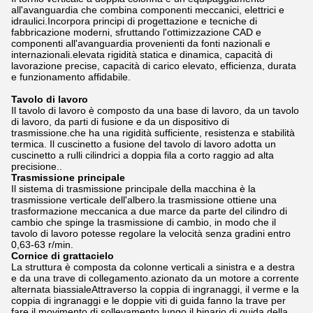
all'avanguardia che combina componenti meccanici, elettrici e
idraulici.Incorpora principi di progettazione e tecniche di
fabbricazione moderni, sfruttando l'ottimizzazione CAD e
componenti all'avanguardia provenienti da fonti nazionali e
internazionali.elevata rigidità statica e dinamica, capacità di
lavorazione precise, capacità di carico elevato, efficienza, durata
e funzionamento affidabile.
Tavolo di lavoro
Il tavolo di lavoro è composto da una base di lavoro, da un tavolo
di lavoro, da parti di fusione e da un dispositivo di
trasmissione.che ha una rigidità sufficiente, resistenza e stabilità
termica. Il cuscinetto a fusione del tavolo di lavoro adotta un
cuscinetto a rulli cilindrici a doppia fila a corto raggio ad alta
precisione..
Trasmissione principale
Il sistema di trasmissione principale della macchina è la
trasmissione verticale dell'albero.la trasmissione ottiene una
trasformazione meccanica a due marce da parte del cilindro di
cambio che spinge la trasmissione di cambio, in modo che il
tavolo di lavoro potesse regolare la velocità senza gradini entro
0,63-63 r/min.
Cornice di grattacielo
La struttura è composta da colonne verticali a sinistra e a destra
e da una trave di collegamento.azionato da un motore a corrente
alternata biassialeAttraverso la coppia di ingranaggi, il verme e la
coppia di ingranaggi e le doppie viti di guida fanno la trave per
fare il movimento di sollevamento lungo il binario di guida della