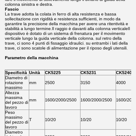
colonna sinistra e destra.
Fascio
La trave adotta la colata in ferro di alta resistenza e bassa
sollecitazione con rigidità e resistenza sufficienti, in modo da
garantire la precisione della macchina per avere una ritentività e
stabilità a lungo termine.Il raggio è davanti alla colonna verticaleIl
dispositivo è dotato di un sistema di frenatura per il movimento
verticale lungo la guida verticale della colonna. sul retro della
trave, ci sono 4 punti di fissaggio idraulici. su entrambi i lati della
trave, ci sono scatole di alimentazione per il riposo degli utensili.
Parametro della macchina
Specificità
Unità
CK5225
CK5231
CK5240Q
Diametro di
rotazione
mm
2500
3150
4000
massimo
Altezza
massima
mm
1600/2000/2500
1600/2000/2500
1600/200
del pezzo di
lavoro
Peso
massimo
T
10/20
10/20
10/20
del pezzo di
lavoro
Diametro