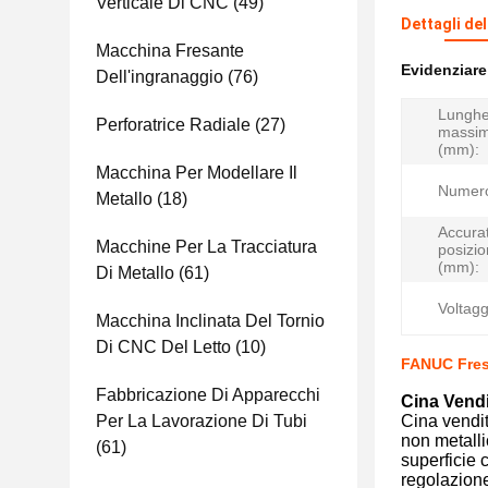
Verticale Di CNC
(49)
Dettagli de
Macchina Fresante
Evidenziar
Dell'ingranaggio
(76)
Lungh
Perforatrice Radiale
(27)
massim
(mm):
Macchina Per Modellare Il
Numero
Metallo
(18)
Accura
Macchine Per La Tracciatura
posizi
(mm):
Di Metallo
(61)
Voltagg
Macchina Inclinata Del Tornio
Di CNC Del Letto
(10)
FANUC Fres
Fabbricazione Di Apparecchi
Cina Vendi
Per La Lavorazione Di Tubi
Cina vendit
non metalli
(61)
superficie 
regolazione