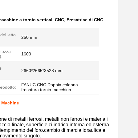
macchine a tornio verticali CNC
,
Fresatrice di CNC
del letto
250 mm
hezza
1600
):
e
2660*2665*3528 mm
FANUC CNC Doppia colonna
rodotto:
fresatura tornio macchina
g Machine
 di metalli ferrosi, metalli non ferrosi e materiali
ccia finale, superficie cilindrica interna ed esterna,
riempimento del foro.cambio di marcia idraulica e
 movimento singolo.