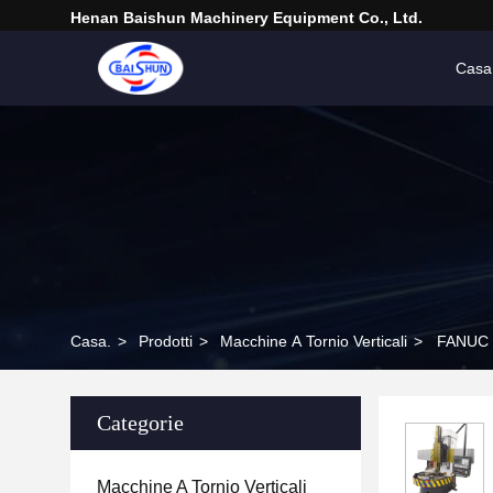
Henan Baishun Machinery Equipment Co., Ltd.
Casa
Casa.
>
Prodotti
>
Macchine A Tornio Verticali
>
FANUC F
Categorie
Macchine A Tornio Verticali