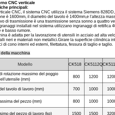
rno CNC verticale
iche principali:
rticale CNC, il sistema CNC utilizza il sistema Siemens 828DD, 
ione è 1600mm, il diametro del tavolo è 1400mm,e l'altezza mas
tivo di trasmissione è una trasmissione senza sonno a quattro vel
ngranaggi installati nel sistema utilizzano ingranaggi di rettifica
e e basso rumore.
na è adatta per la lavorazione di utensili in acciaio ad alta veloc
alli neri e materiali non metallici.Girare la superficie cilindrica in
i di cono interni ed esterni, filettatura, fessura di taglio e taglio.
 della macchina
Modello
CK518
CK5112Q
CK51
di rotazione massimo del poggio
800
1200
120
dell'utensile (mm)
el tavolo di lavoro (mm)
700
1000
100
assima del pezzo (mm)
800
1000
100
imo del pezzo di lavoro (kg)
1500
1500
320