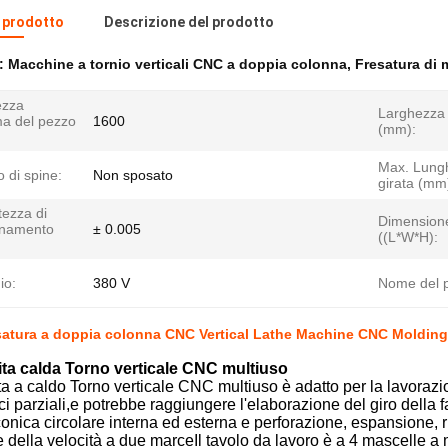
l prodotto
Descrizione del prodotto
e:
Macchine a tornio verticali CNC a doppia colonna
,
Fresatura di 
ezza
Larghezza 
a del pezzo
1600
(mm):
Max. Lung
 di spine:
Non sposato
girata (mm
tezza di
Dimension
onamento
± 0.005
((L*W*H):
io:
380 V
Nome del p
atura a doppia colonna CNC Vertical Lathe Machine CNC Moldin
ta calda Torno verticale CNC multiuso
a a caldo Torno verticale CNC multiuso è adatto per la lavorazione
ci parziali,e potrebbe raggiungere l'elaborazione del giro della fa
conica circolare interna ed esterna e perforazione, espansione, 
 della velocità a due marceIl tavolo da lavoro è a 4 mascelle a