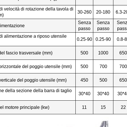
di velocità di rotazione della tavola di
30-260
20-180
6.3-2
m)
Senza
Senza
Sen
alimentazione
passo
passo
pass
 di alimentazione a riposo utensile
0.25-90
0.25-90
0.8-
el fascio trasversale (mm)
500
1000
65
orizzontale del poggio utensile (mm)
500
700
70
erticale del poggio utensile (mm)
450
500
65
 della sezione della barra di taglio
30*40
30*40
30*4
el motore principale (kw)
11
15
22