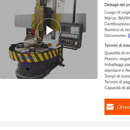
Dettagli del p
Luogo di orig
Marca: BAI
Certificazion
Numero di mo
Documento:
B
Termini di tr
Quantità di o
Prezzo: negot
Imballaggi par
standard o Neg
Tempi di cons
Termini di pa
Capacità di a
Otten