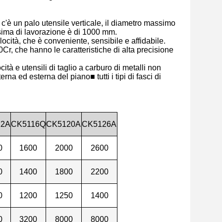
c'è un palo utensile verticale, il diametro massimo
sima di lavorazione è di 1000 mm.
ocità, che è conveniente, sensibile e affidabile.
 40Cr, che hanno le caratteristiche di alta precisione
ità e utensili di taglio a carburo di metalli non
terna ed esterna del piano■ tutti i tipi di fasci di
12A
CK5116Q
CK5120A
CK5126A
0
1600
2000
2600
0
1400
1800
2200
0
1200
1250
1400
0
3200
8000
8000