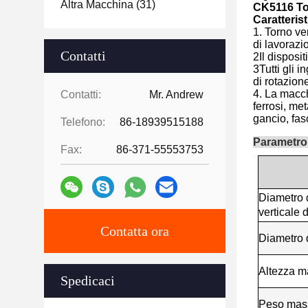
Altra Macchina
(31)
CK5116 To
Caratterist
1. Torno ve
di lavoraz
Contatti
2Il disposi
3Tutti gli i
di rotazion
4. La macchi
Contatti:
Mr. Andrew
ferrosi, met
gancio, fasc
Telefono:
86-18939515188
Parametro
Fax:
86-371-55553753
Diametro 
verticale 
Contatta ora
Diametro d
Altezza m
Spedicaci
Peso mass