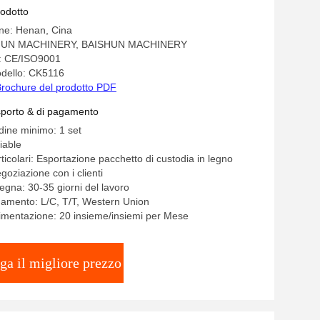
rodotto
ine: Henan, Cina
SHUN MACHINERY, BAISHUN MACHINERY
e: CE/ISO9001
dello: CK5116
rochure del prodotto PDF
asporto & di pagamento
rdine minimo: 1 set
iable
ticolari: Esportazione pacchetto di custodia in legno
oziazione con i clienti
egna: 30-35 giorni del lavoro
gamento: L/C, T/T, Western Union
limentazione: 20 insieme/insiemi per Mese
ga il migliore prezzo