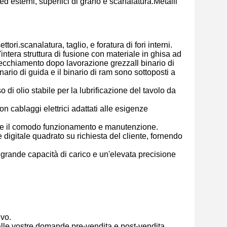
 ed esterni, superfici di grano e scanalatura.Metalli
ri.scanalatura, taglio, e foratura di fori interni.
intera struttura di fusione con materiale in ghisa ad
nvecchiamento dopo lavorazione grezzaIl binario di
ario di guida e il binario di ram sono sottoposti a
 di olio stabile per la lubrificazione del tavolo da
n cablaggi elettrici adattati alle esigenze
e e il comodo funzionamento e manutenzione.
digitale quadrato su richiesta del cliente, fornendo
 grande capacità di carico e un'elevata precisione
ivo.
alle vostre domande pre-vendita e post-vendita.