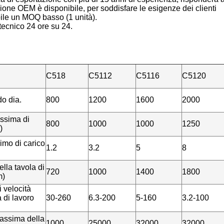
one OEM è disponibile, per soddisfare le esigenze dei clienti
ile un MOQ basso (1 unità).
ecnico 24 ore su 24.
C518
C5112
C5116
C5120
o dia.
800
1200
1600
2000
ssima di
800
1000
1000
1250
)
mo di carico
1.2
3.2
5
8
lla tavola di
720
1000
1400
1800
m)
i velocità
a di lavoro
30-260
6.3-200
5-160
3.2-100
assima della
1000
25000
32000
32000