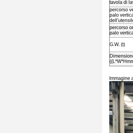
tavola di l
percorso ve
palo vertic
dell'utensi
percorso or
palo vertic
G.W. (t)
Dimension
((L*W*Hm
Immagine a