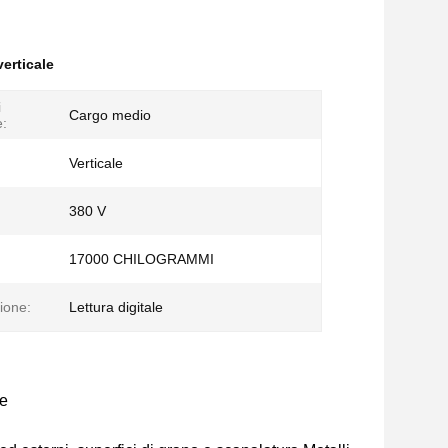
verticale
i
Cargo medio
e:
Verticale
380 V
17000 CHILOGRAMMI
ione:
Lettura digitale
le