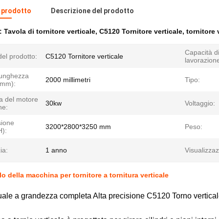
l prodotto
Descrizione del prodotto
e:
Tavola di tornitore verticale
,
C5120 Tornitore verticale
,
tornitore 
Capacità d
el prodotto:
C5120 Tornitore verticale
lavorazion
unghezza
2000 millimetri
Tipo:
(mm):
a del motore
30kw
Voltaggio:
ne:
ione
3200*2800*3250 mm
Peso:
H):
ia:
1 anno
Visualizzaz
o della macchina per tornitore a tornitura verticale
ale a grandezza completa Alta precisione C5120 Torno vertica