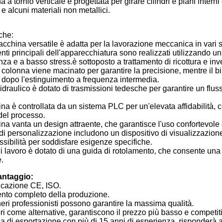
a tornio verticale è progettata per girare cilindri e piani interni
 e alcuni materiali non metallici.
iche:
china versatile è adatta per la lavorazione meccanica in vari setto
ti principali dell'apparecchiatura sono realizzati utilizzando un'
enza e a basso stress.è sottoposto a trattamento di ricottura e i
 colonna viene macinato per garantire la precisione, mentre il bin
 dopo l'estinguimento a frequenza intermedia.
 idraulico è dotato di trasmissioni tedesche per garantire un flusso
a è controllata da un sistema PLC per un'elevata affidabilità, co
del processo.
na vanta un design attraente, che garantisce l'uso confortevol
di personalizzazione includono un dispositivo di visualizzazione 
lessibilità per soddisfare esigenze specifiche.
 di lavoro è dotato di una guida di rotolamento, che consente una
e.
vantaggio:
icazione CE, ISO.
nto completo della produzione.
eri professionisti possono garantire la massima qualità.
ori come alternative, garantiscono il prezzo più basso e competit
 di esportazione con più di 15 anni di esperienza, risponderà 