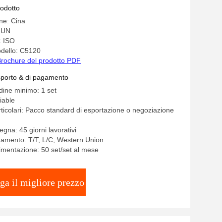
rodotto
ine: Cina
HUN
: ISO
dello: C5120
rochure del prodotto PDF
asporto & di pagamento
rdine minimo: 1 set
iable
rticolari: Pacco standard di esportazione o negoziazione
gna: 45 giorni lavorativi
gamento: T/T, L/C, Western Union
limentazione: 50 set/set al mese
ga il migliore prezzo