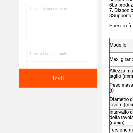
6La produzi
7. Disponib
8Supporto t
Specificità:
Modello
Max. girand
Altezza ma
taglio ((mm
Invii
Peso massi
(t)
Diametro de
lavoro ((m
Intervallo d
della tavol
((r/min)
Torsione m