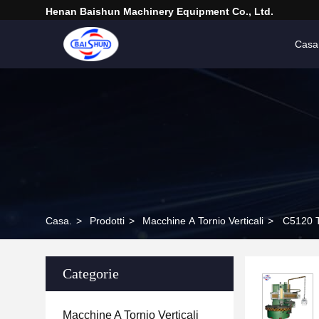
Henan Baishun Machinery Equipment Co., Ltd.
Casa
Casa.
>
Prodotti
>
Macchine A Tornio Verticali
>
C5120 Ta
Categorie
Macchine A Tornio Verticali