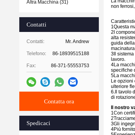
La macchina 
Altra Macchina
(31)
non ferrosi,
Caratterist
Contatti
1Questa mac
2I componen
alta resist
Contatti:
Mr. Andrew
guida della
macinatura
Telefono:
86-18939515188
3Il sistema
lavoro.
4La macchin
Fax:
86-371-55553753
specifiche 
5La macchi
Le opzioni 
ulteriore f
6.Il tavolo
di rotazion
Contatta ora
Il nostro 
1Con certif
2Tracciame
Spedicaci
3Gli ingegn
4Più fornit
5Esperienza