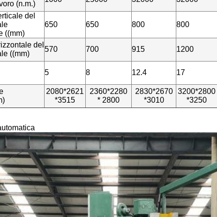
avoro (n.m.)
rticale del
ale
650
650
800
800
le ((mm)
izzontale del
570
700
915
1200
ale ((mm)
5
8
12.4
17
e
2080*2621
2360*2280
2830*2670
3200*2800
m)
*3515
* 2800
*3010
*3250
utomatica