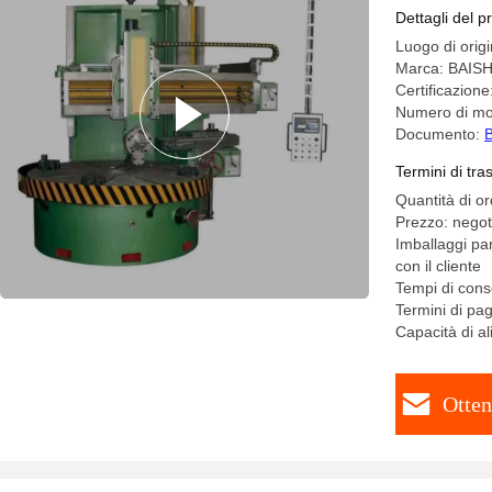
Dettagli del p
Luogo di orig
Marca: BAIS
Certificazione
Numero di mo
Documento:
B
Termini di tr
Quantità di o
Prezzo: negot
Imballaggi pa
con il cliente
Tempi di conse
Termini di pa
Capacità di a
Otten