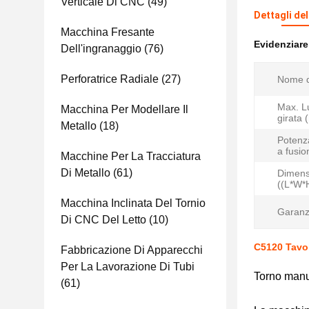
Verticale Di CNC
(49)
Dettagli de
Macchina Fresante
Evidenziar
Dell'ingranaggio
(76)
Perforatrice Radiale
(27)
Nome d
Max. L
Macchina Per Modellare Il
girata 
Metallo
(18)
Potenz
a fusio
Macchine Per La Tracciatura
Di Metallo
(61)
Dimens
((L*W*
Macchina Inclinata Del Tornio
Garanz
Di CNC Del Letto
(10)
C5120 Tavol
Fabbricazione Di Apparecchi
Per La Lavorazione Di Tubi
Torno manu
(61)