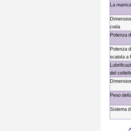
La manica
Dimension
coda
Potenza d
Potenza de
scatola a 
Lubrificaz
del coltell
Dimension
Peso dell
Sistema d