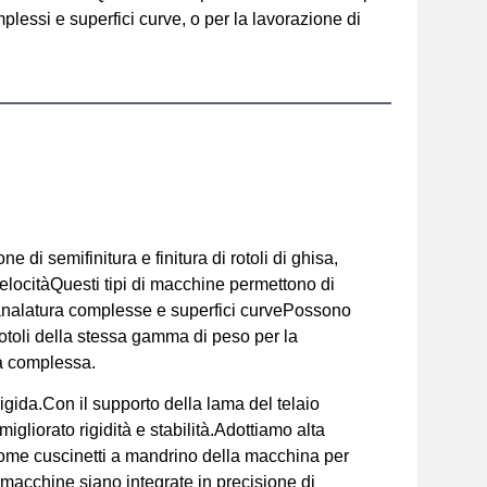
omplessi e superfici curve, o per la lavorazione di
 di semifinitura e finitura di rotoli di ghisa,
velocitàQuesti tipi di macchine permettono di
di scanalatura complesse e superfici curvePossono
n rotoli della stessa gamma di peso per la
ura complessa.
igida.Con il supporto della lama del telaio
migliorato rigidità e stabilità.Adottiamo alta
ila come cuscinetti a mandrino della macchina per
e macchine siano integrate in precisione di