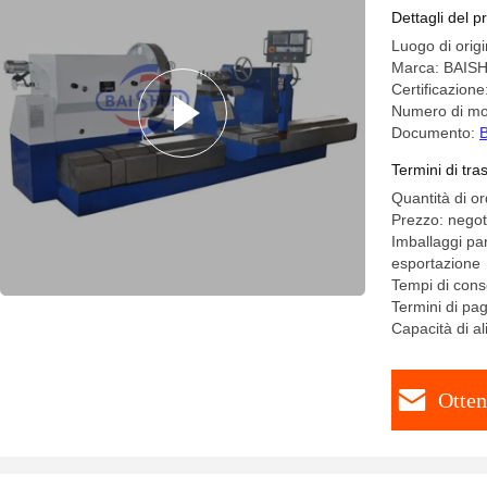
Dettagli del p
Luogo di orig
Marca: BAIS
Certificazio
Numero di mo
Documento:
B
Termini di tr
Quantità di o
Prezzo: negot
Imballaggi par
esportazione
Tempi di cons
Termini di pa
Capacità di a
Otten