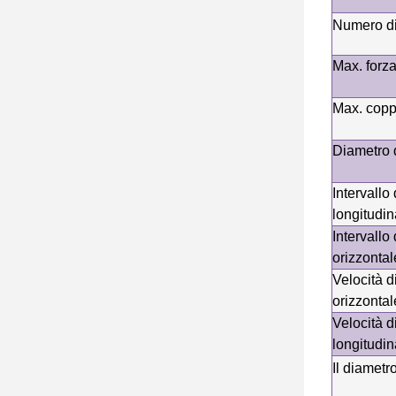
Numero di
Max. forza
Max. coppi
Diametro d
Intervallo
longitudin
Intervallo
orizzontal
Velocità 
orizzontal
Velocità 
longitudin
Il diametr