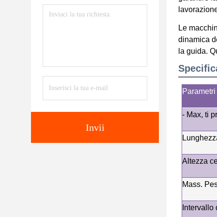
lavorazione
Le macchine
dinamica de
la guida. Q
Specific
Parametri 
- Max, ti p
Invii
Lunghezza
Altezza ce
Mass. Pes
Intervallo