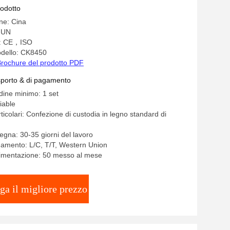
rodotto
ine: Cina
HUN
ne: CE，ISO
dello: CK8450
rochure del prodotto PDF
asporto & di pagamento
rdine minimo: 1 set
iable
ticolari: Confezione di custodia in legno standard di
egna: 30-35 giorni del lavoro
gamento: L/C, T/T, Western Union
limentazione: 50 messo al mese
ga il migliore prezzo