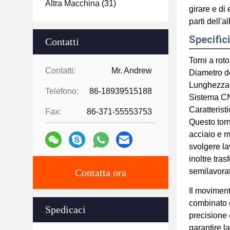
Altra Macchina
(31)
girare e di 
parti dell'a
Specific
Contatti
Torni a rot
Contatti:
Mr. Andrew
Diametro d
Lunghezza 
Telefono:
86-18939515188
Sistema C
Caratterist
Fax:
86-371-55553753
Questo torni
acciaio e m
svolgere lav
inoltre tras
Contatta ora
semilavoratu
Il moviment
combinato di
Spedicaci
precisione 
garantire l