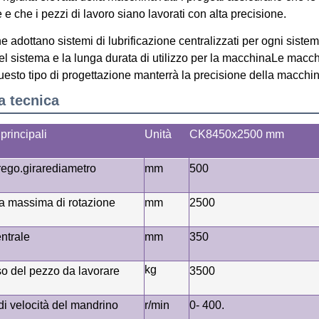
 e che i pezzi di lavoro siano lavorati con alta precisione.
 adottano sistemi di lubrificazione centralizzati per ogni sistem
l sistema e la lunga durata di utilizzo per la macchinaLe macch
uesto tipo di progettazione manterrà la precisione della macchin
a tecnica
principali
Unità
CK8450
x2500 mm
rego.
girare
diametro
mm
500
 massima di rotazione
mm
2500
ntrale
mm
350
kg
o del pezzo da lavorare
3500
 di velocità del mandrino
r/min
0
- 400.