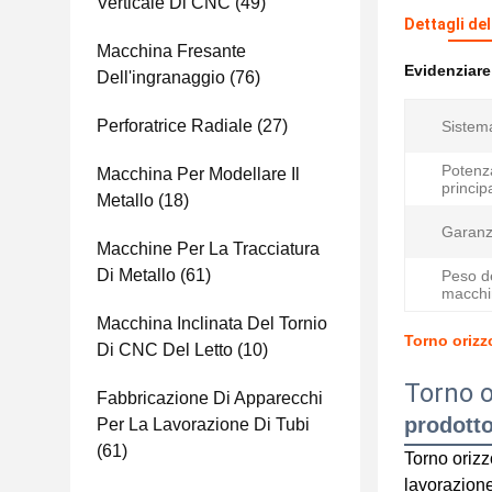
Verticale Di CNC
(49)
Dettagli de
Macchina Fresante
Evidenziar
Dell'ingranaggio
(76)
Perforatrice Radiale
(27)
Sistem
Potenz
Macchina Per Modellare Il
princip
Metallo
(18)
Garanz
Macchine Per La Tracciatura
Di Metallo
(61)
Peso d
macchi
Macchina Inclinata Del Tornio
Torno orizz
Di CNC Del Letto
(10)
Torno o
Fabbricazione Di Apparecchi
prodott
Per La Lavorazione Di Tubi
(61)
Torno oriz
lavorazione 