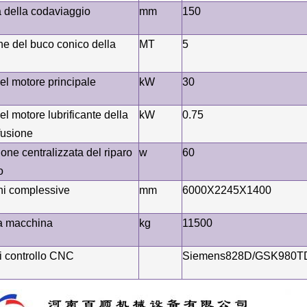
 della coda
viaggio
mm
150
e del buco conico della
MT
5
el motore principale
kW
30
l motore lubrificante della
kW
0.75
fusione
ione centralizzata del riparo
w
60
o
i complessive
mm
6000
X
2245
X14
0
0
a macchina
kg
11500
i controllo CNC
Siemens828D/GSK980T