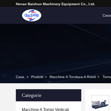
Henan Baishun Machinery Equipment Co., Ltd.
Casa
Casa.
>
Prodotti
>
Macchine A Tornitura A Rotoli
>
Torno
Categorie
Macchine A Tornio Verticali