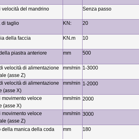
 velocità del mandrino
Senza passo
 di taglio
KN:
20
a della faccia
KN.m
10
ella piastra anteriore
mm
500
 di velocità di alimentazione
mm/min
1-3000
ale (asse Z)
 di velocità di alimentazione
mm/min
1-2000
e (asse X)
di movimento veloce
mm/min
2000
e (asse X)
di movimento veloce
mm/min
3000
ale (asse Z)
o della manica della coda
mm
180