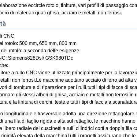
elaborazione eccircle rotolo, finiture, vari profili di passaggio c
lbero di materiali quali ghisa, acciaio e metalli non ferrosi.
ità
oli CNC
el rotolo: 500 mm, 650 mm, 800 mm
del rotolo: a seconda delle esigenze
NC: Siemens828Dsl/ GSK980TDc
iche:
tore a rullo CNC viene utilizzato principalmente per la lavorazione
etalli non ferrosi.Le macchine adottano acciaio di ferro ad alta 
ori di tornitura e di riparazione per i rulli,tutti i tipi di facce 
formare gli stessi alberi di ghisa, acciaio e metalli non ferrosi i
ra e la finitura di cerchi, teste,e tutti i tipi di faccia a scanalat
o longitudinale e trasversale adotta una direzione rettangolare r
 una fila di taglio rigida e alta sul rettaglio, le macchine hanno 
e libero radiale dei cuscinetti a rulli cilindrici corti a doppia f
a rigidità elevata della macchinaTutti i progetti assicurano che l