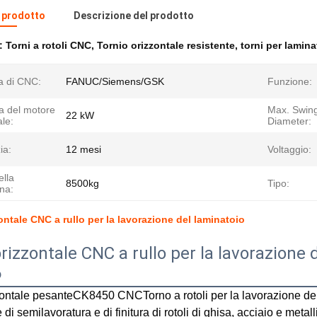
l prodotto
Descrizione del prodotto
e:
Torni a rotoli CNC
,
Tornio orizzontale resistente
,
torni per lamina
a di CNC:
FANUC/Siemens/GSK
Funzione:
a del motore
Max. Swin
22 kW
ale:
Diameter:
ia:
12 mesi
Voltaggio:
ella
8500kg
Tipo:
na:
ontale CNC a rullo per la lavorazione del laminatoio
rizzontale CNC a rullo per la lavorazione 
o
zontale pesante
CK8450 CNC
Torno a rotoli per la lavorazione de
di semilavoratura e di finitura di rotoli di ghisa, acciaio e metal