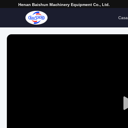
Henan Baishun Machinery Equipment Co., Ltd.
Casa