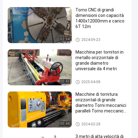
o
Torno CNC di grandi
dimensioni con capacità
1400x12000mm e carico
6T 12m
Macchina orizzontale del torni
02:34
2024-09-23
o
Macchina per tornitori in
metallo orizzontale di
grande diametro
universale da 4 metri
Macchina orizzontale del torni
00:43
2025-04-08
o
Macchine di tornitura
orizzontali di grande
diametro Torni meccanici
paralleli Torno meccanico
per tubi di ferro
Macchina orizzontale del torni
00:44
2024-02-28
o
3 metri di alta velocità di