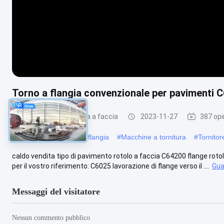
Torno a flangia convenzionale per pavimenti 
Macchina di tornitura a faccia
2023-11-27
387 opi
#
Tornitore di tornitura a flangia
#
Macchine a tornitura
#
Tornitor
caldo vendita tipo di pavimento rotolo a faccia C64200 flange rotol
per il vostro riferimento: C6025 lavorazione di flange verso il ....
Gua
Messaggi del visitatore
Nessun commento pubblico