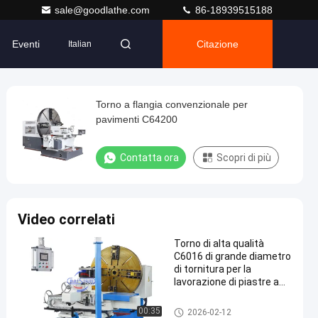
sale@goodlathe.com
86-18939515188
Eventi
Citazione
Italian
Torno a flangia convenzionale per
pavimenti C64200
Contatta ora
Scopri di più
Video correlati
Torno di alta qualità
C6016 di grande diametro
di tornitura per la
lavorazione di piastre a
flangia
Macchina di tornitura a faccia
00:35
2026-02-12