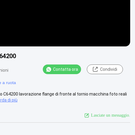
C64200
Contatta ora
Condividi
nioni
e a ruota
o C64200 lavorazione flange di fronte al tornio macchina foto reali
rda di più
Lasciate un messaggio.