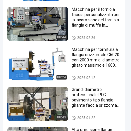
Macchina per il tornio a
faccia personalizzata per
la lavorazione del tornio a
flangia di muffa in
alluminio
Macchina di tornitura a faccia
00:44
2025-02-26
Macchina per tornitura a
flangia orizzontale C6020
con 2000 mm di diametro
girato massimo e 1600
mm di diametro di
scarico per la lavorazione
Macchina di tornitura a faccia
00:24
2026-02-12
a medio carico
Grandi diametro
professionale PLC
pavimento tipo flangia
girante faccia orizzontale
tornia macchina
Macchina di tornitura a faccia
00:43
2025-01-22
Alta precisione flange